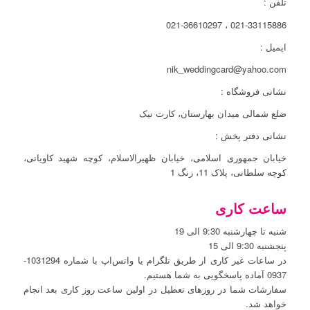
تلفن :
021-33115886 ، 021-36610297
ایمیل :
nik_weddingcard@yahoo.com
نشانی فروشگاه :
ضلع شمالی میدان بهارستان، کارت نیک
نشانی دفتر پخش :
خیابان جمهوری اسلامی، خیابان ظهیرالاسلام، کوچه شهید کاویانی،
کوچه سلطانی، پلاک 11، زنگ 1
ساعت کاری
شنبه تا چهارشنبه 9:30 الی 19
پنجشنبه 9:30 الی 15
در ساعات غیر کاری ار طریق تلگرام یا واتس‌اپ با شماره 1031294-
0937 آماده پاسخگویی به شما هستیم.
سفارشات شما در روزهای تعطیل در اولین ساعت روز کاری بعد انجام
خواهد شد.